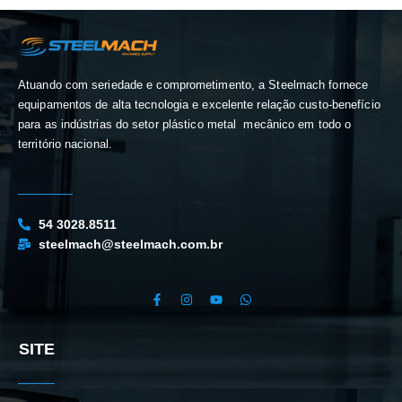
Atuando com seriedade e comprometimento, a Steelmach fornece
equipamentos de alta tecnologia e excelente relação custo-benefício
para as indústrias do setor plástico metal mecânico em todo o
território nacional.
54 3028.8511
steelmach@steelmach.com.br
F
I
Y
W
a
n
o
h
c
s
u
a
e
t
t
t
b
a
u
s
o
g
b
a
SITE
o
r
e
p
k
a
p
-
m
f